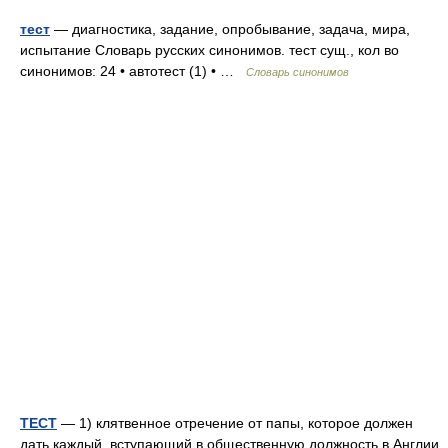
тест
— диагностика, задание, опробывание, задача, мира,
испытание Словарь русских синонимов. тест сущ., кол во
синонимов: 24 • автотест (1) • …
Словарь синонимов
ТЕСТ
— 1) клятвенное отречение от папы, которое должен
дать каждый, вступающий в общественную должность в Англии,