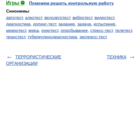
Игры ⚽
Поможем решить контрольную работу
Синонимы
:
автотест
,
алкотест
,
велоэрготест
,
вибротест
,
видеотест
,
диагностика
,
допинг-тест
,
задание
,
задача
,
испытание
,
микротест
,
мира
,
онкотест
,
опробывание
,
стресс-тест
,
телетест
,
транстест
,
туберкулинодиагностика
,
экспресс-тест
ТЕРРОРИСТИЧЕСКИЕ
ТЕХНИКА
ОРГАНИЗАЦИИ