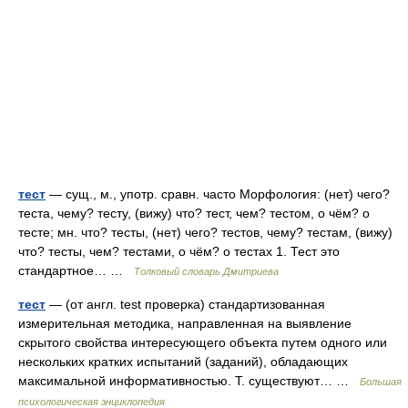
тест
— сущ., м., употр. сравн. часто Морфология: (нет) чего?
теста, чему? тесту, (вижу) что? тест, чем? тестом, о чём? о
тесте; мн. что? тесты, (нет) чего? тестов, чему? тестам, (вижу)
что? тесты, чем? тестами, о чём? о тестах 1. Тест это
стандартное… …
Толковый словарь Дмитриева
тест
— (от англ. test проверка) стандартизованная
измерительная методика, направленная на выявление
скрытого свойства интересующего объекта путем одного или
нескольких кратких испытаний (заданий), обладающих
максимальной информативностью. Т. существуют… …
Большая
психологическая энциклопедия