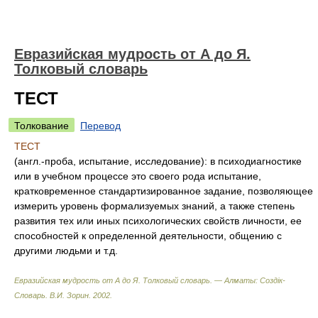
Евразийская мудрость от А до Я.
Толковый словарь
ТЕСТ
Толкование
Перевод
ТЕСТ
(англ.-проба, испытание, исследование): в психодиагностике
или в учебном процессе это своего рода испытание,
кратковременное стандартизированное задание, позволяющее
измерить уровень формализуемых знаний, а также степень
развития тех или иных психологических свойств личности, ее
способностей к определенной деятельности, общению с
другими людьми и т.д.
Евразийская мудрость от А до Я. Толковый словарь. — Алматы: Создiк-
Словарь
.
В.И. Зорин
.
2002
.